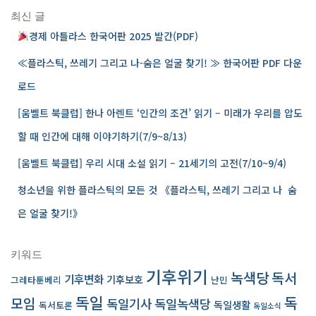
:
최신 글
경제 아틀라스 한국어판 2025 발간(PDF)
≪플라스틱, 쓰레기 그리고 나-숨은 얼굴 찾기! ≫ 한국어판 PDF 다운
로드
[움벨트 북클럽] 한나 아렌트 ‘인간의 조건’ 읽기 – 미래가 우리를 압도
할 때 인간에 대해 이야기하기(7/9~8/13)
[움벨트 북클럽] 우리 시대 소설 읽기 – 21세기의 고전(7/10~9/4)
청소년을 위한 플라스틱의 모든 것 《플라스틱, 쓰레기 그리고 나 ­ 숨
은 얼굴 찾기!》
키워드
기후위기
녹색당
독서
기후변화
기후보호
그레타툰베리
난민
독일
독
모임
독일기사
독일녹색당
독일생활
독서토론
독일소식