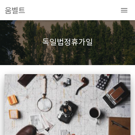
움벨트
내
비
게
이
독일법정휴가일
션
토
글