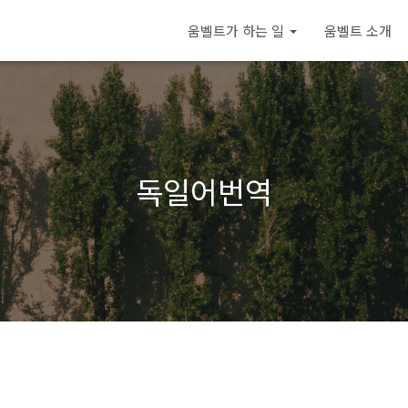
움벨트가 하는 일
움벨트 소개
독일어번역