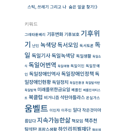
스틱, 쓰레기 그리고 나 ­ 숨은 얼굴 찾기!》
키워드
기후위
기후변화
기후보호
그레타툰베리
기
독
녹색당
독서모임
난민
독서토론
일
독일기사
독일녹색당
독일생활
독일소
독일어번역
독일이민
독일장애
식
독일여행
독일장애인역사
독일장애인정책
독
인
일장애인현황
독일정치
독일친환경
독일탈석탄
미래를위한금요일
베를린
독일탈핵
베를린아티스
북클럽
석탄아틀라스
비거니즘
온실가스
트
움벨트
일다
작은것이아
이민자
이주민
지속가능한삶
책추천
름답다
책모임
하인리히뵐재단
탈석탄
프랑스생활
해외여