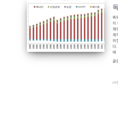
독
똑
히 
재
제
위
다
에
글
이
글
탐