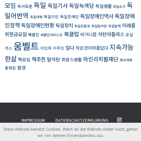
독일
독
모임
독일기사
독일녹색당
독일생활
독서토론
독일소식
일어번역
독일장애인역사
독일장애
독일이민
독일장애인
독일여행
인정책
독일장애인현황
독일정치
미래를
독일친환경
독일탈석탄
독일탈핵
북클럽
위한금요일
석탄아틀라스
비거니즘
베를린
온실
베를린아티스트
움벨트
지속가능
일다
작은것이아름답다
가스
이민자
이주민
한삶
책추천
하인리히뵐재단
탈석탄
책모임
프랑스생활
해외여행
환경
홍파랑
IMPRESSUM
DATENSCHUTZERKLÄRUNG
Diese Website benutzt Cookies. Wenn du die Website weiter nutzt, gehen
© 2024
UMWELT.
All rights reserved.
wir von deinem Einverstaendnis aus.