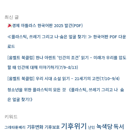
검
색
:
최신 글
경제 아틀라스 한국어판 2025 발간(PDF)
≪플라스틱, 쓰레기 그리고 나-숨은 얼굴 찾기! ≫ 한국어판 PDF 다운
로드
[움벨트 북클럽] 한나 아렌트 ‘인간의 조건’ 읽기 – 미래가 우리를 압도
할 때 인간에 대해 이야기하기(7/9~8/13)
[움벨트 북클럽] 우리 시대 소설 읽기 – 21세기의 고전(7/10~9/4)
청소년을 위한 플라스틱의 모든 것 《플라스틱, 쓰레기 그리고 나 ­ 숨
은 얼굴 찾기!》
키워드
기후위기
녹색당
독서
기후변화
기후보호
그레타툰베리
난민