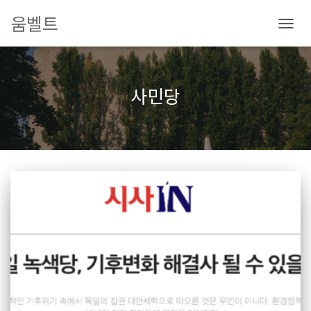
움벨트
내
비
게
이
사민당
션
토
글