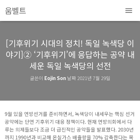
움벨트
내
비
게
이
[기후위기 시대의 정치! 독일 녹색당 이
션
토
야기]② ‘기후위기’에 응답하는 공약 내
글
세운 독일 녹색당의 선전
글쓴이
Eojin Son
날짜
2021년 7월 29일
9월 있을 연방선거를 준비하면서, 녹색당이 내세우는 핵심 선거
공약에는 단연 기후위기 대응 정책이다. 현재 연방의회에서 다
루는 의제들보다 조금 더 급진적인 공약들을 발표했다. 2030년
까지 1990년과 비교해 온실가스 배출량을 70% 감축한다는 목