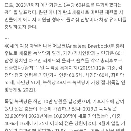
표로, 2023년까지 이산화탄소 1톤당 60유로를 부과하겠다는
공약을 발표했다. 뿐만 아니라 탄소배출세로 마련된 재원을 시
민들에게 에너지 지원금 형태로 돌려줘 난방비나 차량 유지비를
충당하고자 한다.
…
40세의 여성 아날레나 베어보크(Annalena Baerbock)를 총리
후보로 배출한 녹색당과 달리, 기민/기사연합과 사민당은 60대
남성 정치인 아르민 라셰트와 올라프 슐츠를 각각 총리후보로
선출했다.(출처: 독일 녹색당 홈페이지) 2019년 12월 기준, 각
정당 평균 연령은 기민/기사 연합 60.5세, 사민당 60세, 좌파당
55세, 자민당 51세, 녹색당 48세로 녹색당이 가장 젊다(독일 연
방통계청 2021).
독일 녹색당은 작년 10만 당원을 달성했으며, 기후시위에 참여
했던 젊은 층들이 꾸준히 가입하고 있다. 2019년 녹색당은
23,820명이 2020년에는 10,820명이 새로 가입했는데, 이중
40%가 16세에서 35세 이하의 젊은 당원이었다. 9월에 열릴 기
후위기 총파업에 참여하고자 하는 사람들이, 이틀 뒤 있을 연방