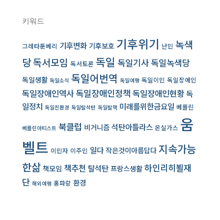
키워드
기후위기
녹색
기후변화
기후보호
그레타툰베리
난민
독일
당
독서모임
독일기사
독일녹색당
독서토론
독일어번역
독일생활
독일이민
독일장애인
독일소식
독일여행
독일장애인역사
독일장애인정책
독일장애인현황
독
일정치
미래를위한금요일
베를린
독일친환경
독일탈석탄
독일탈핵
움
북클럽
석탄아틀라스
비거니즘
온실가스
베를린아티스트
벨트
지속가능
일다
작은것이아름답다
이민자
이주민
한삶
책추천
하인리히뵐재
탈석탄
책모임
프랑스생활
단
환경
홍파랑
해외여행