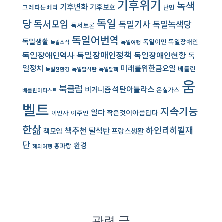
기후위기
녹색
기후변화
기후보호
그레타툰베리
난민
독일
당
독서모임
독일기사
독일녹색당
독서토론
독일어번역
독일생활
독일이민
독일장애인
독일소식
독일여행
독일장애인역사
독일장애인정책
독일장애인현황
독
일정치
미래를위한금요일
베를린
독일친환경
독일탈석탄
독일탈핵
움
북클럽
석탄아틀라스
비거니즘
온실가스
베를린아티스트
벨트
지속가능
일다
작은것이아름답다
이민자
이주민
한삶
책추천
하인리히뵐재
탈석탄
책모임
프랑스생활
단
환경
홍파랑
해외여행
관련 글