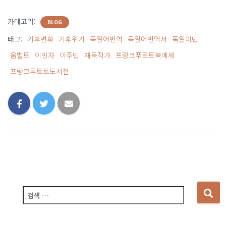
카테고리:
BLOG
태그:
기후변화
기후위기
독일어번역
독일어번역서
독일이민
움벨트
이민자
이주민
재독작가
프랑크푸르트북메세
프랑크푸트트도서전
다
음
검
색