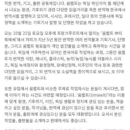
작한 번역, 기고, 출판 공동체입니다. 움벨트는 독일 하인리히 뵐 재단에
서 나오는 환경, 기후위기 관련 다양한 읽을거리를 독한 번역해 한국에서
번역서를 발행하고 있으며, 시사인, 프레시안, 일다 등의 언론사에 독일
정책을 소개하는 기획기사 발행 및 단행본 작업을 하고 있습니다.
오는 10월 21일 토요일 오후에 프랑크푸르트에서 열리는 ‘움벨트 쁘띠
북메쎄’에서 저희가 지난 5년 동안 번역한 여러 번역물과 기획기사, 단행
본, 그리고 움벨트 동료들의 개인 발간물을 소개하고 축하하는 시간을 갖
습니다. 독일에 거주하면서 모어인 한국어로 작업하는 과정, 그동안 움벨
트가 번역한 석탄, 에너지, 플라스틱, 농약/농업/농식품 아틀라스 시리
즈, 독일 녹색정치와 환경정책, 장애인정책, 이주민의 역사 등과 관련한
다양한 읽을거리, 그 외 번역서 및 소설책을 종이책으로 보시고, 또 이야
기로 들으실 수 있습니다.
또한 유럽에서 움벨트와 비슷한 주제로 작업하시는 분들이 계시다면, 함
께 이야기 하는 시간도 마련할 예정입니다. ‘움벨트(Umwelt)’라는 이름
에 맞게 환경, 기후위기, 이민, 독일 생활과 정치에 관심 있는 분들, 책을
쓰고 싶은 분들, 작가님들, 번역에 관심이 많으신 분들 혹은 프리랜서 번
역가 분들, 출판계에 관심있으신 분들 모두 대환영입니다. 오셔서 본인
작업물, 출판물을 소개하고 판매하셔도 좋습니다.