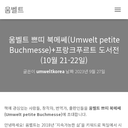
움벨트
내
비
게
이
움벨트 쁘띠 북메쎄(Umwelt petite
션
토
Buchmesse)+프랑크푸르트 도서전
글
(10월 21-22일)
글쓴이
umweltkorea
날짜
2023년 9월 27일
책에 관심있는 사람들, 창작자, 번역가, 출판인들을
움벨트 쁘띠 북메쎄
(Umwelt petite Buchmesse)
에 초대합니다.
안녕하세요! 움벨트는 2018년 ‘지속가능한 삶’을 키워드로 독일에서 시