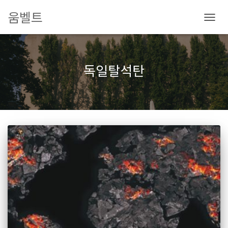
움벨트
내
비
게
이
독일탈석탄
션
토
글