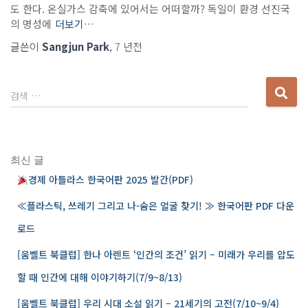
도 한다. 온실가스 감축에 있어서는 어떠할까? 독일이 환경 선진국
의 명성에
더보기…
글쓴이
Sangjun Park
,
7 년
전
다
검색 …
음
검
색
:
최신 글
경제 아틀라스 한국어판 2025 발간(PDF)
≪플라스틱, 쓰레기 그리고 나-숨은 얼굴 찾기! ≫ 한국어판 PDF 다운
로드
[움벨트 북클럽] 한나 아렌트 ‘인간의 조건’ 읽기 – 미래가 우리를 압도
할 때 인간에 대해 이야기하기(7/9~8/13)
[움벨트 북클럽] 우리 시대 소설 읽기 – 21세기의 고전(7/10~9/4)