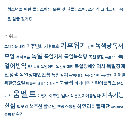
청소년을 위한 플라스틱의 모든 것 《플라스틱, 쓰레기 그리고 나 ­ 숨
은 얼굴 찾기!》
키워드
기후위기
녹색당
독서
기후변화
기후보호
그레타툰베리
난민
독일
독
모임
독일기사
독일녹색당
독일생활
독서토론
독일소식
일어번역
독일장애인역사
독일장애
독일이민
독일장애인
독일여행
인정책
독일장애인현황
독일정치
미래를
독일친환경
독일탈석탄
독일탈핵
북클럽
위한금요일
석탄아틀라스
비거니즘
베를린
온실
베를린아티스트
움벨트
지속가능
일다
작은것이아름답다
가스
이민자
이주민
한삶
책추천
하인리히뵐재단
탈석탄
책모임
프랑스생활
해외여행
환경
홍파랑