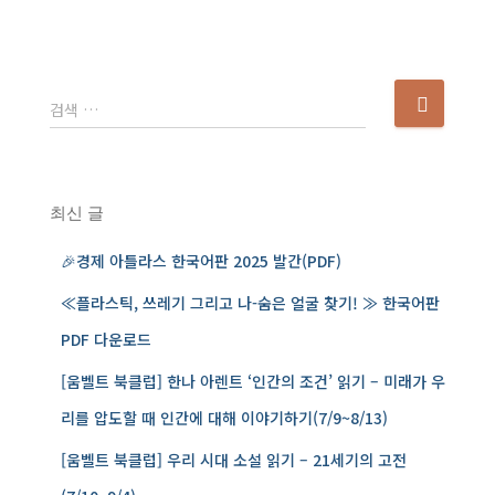
다
검색 …
음
검
색
:
최신 글
🎉경제 아틀라스 한국어판 2025 발간(PDF)
≪플라스틱, 쓰레기 그리고 나-숨은 얼굴 찾기! ≫ 한국어판
PDF 다운로드
[움벨트 북클럽] 한나 아렌트 ‘인간의 조건’ 읽기 – 미래가 우
리를 압도할 때 인간에 대해 이야기하기(7/9~8/13)
[움벨트 북클럽] 우리 시대 소설 읽기 – 21세기의 고전