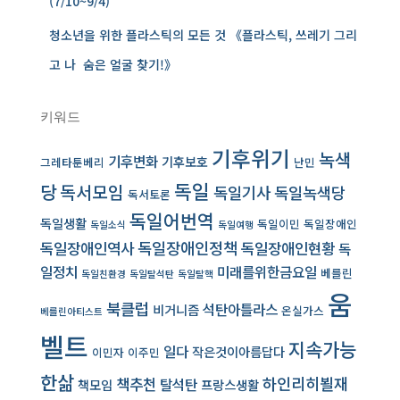
(7/10~9/4)
청소년을 위한 플라스틱의 모든 것 《플라스틱, 쓰레기 그리
고 나 ­ 숨은 얼굴 찾기!》
키워드
기후위기
녹색
기후변화
기후보호
그레타툰베리
난민
독일
당
독서모임
독일기사
독일녹색당
독서토론
독일어번역
독일생활
독일이민
독일장애인
독일소식
독일여행
독일장애인역사
독일장애인정책
독일장애인현황
독
일정치
미래를위한금요일
베를린
독일친환경
독일탈석탄
독일탈핵
움
북클럽
석탄아틀라스
비거니즘
온실가스
베를린아티스트
벨트
지속가능
일다
작은것이아름답다
이민자
이주민
한삶
책추천
하인리히뵐재
탈석탄
책모임
프랑스생활