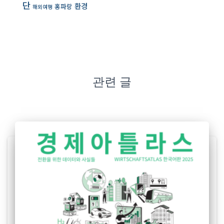
단
환경
홍파랑
해외여행
관련 글