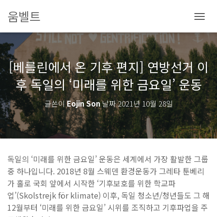
움벨트
내
비
게
이
[베를린에서 온 기후 편지] 연방선거 이
션
토
후 독일의 ‘미래를 위한 금요일’ 운동
글
글쓴이
Eojin Son
날짜
2021년 10월 28일
독일의 ‘미래를 위한 금요일’ 운동은 세계에서 가장 활발한 그룹
중 하나입니다. 2018년 8월 스웨덴 환경운동가 그레타 툰베리
가 홀로 국회 앞에서 시작한 ‘기후보호를 위한 학교파
업’(Skolstrejk för klimate) 이후, 독일 청소년/청년들도 그 해
12월부터 ‘미래를 위한 금요일’ 시위를 조직하고 기후파업을 주