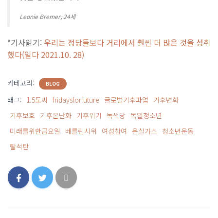
Leonie Bremer, 24세
*기사읽기:
우리는 정당들보다 거리에서 훨씬 더 많은 것을 성취
했다(일다 2021.10. 28)
카테고리:
BLOG
태그:
1.5도씨
fridaysforfuture
글로벌기후파업
기후변화
기후보호
기후온난화
기후위기
녹색당
독일청소년
미래를위한금요일
베를린시위
여성참여
온실가스
청소년운동
탈석탄