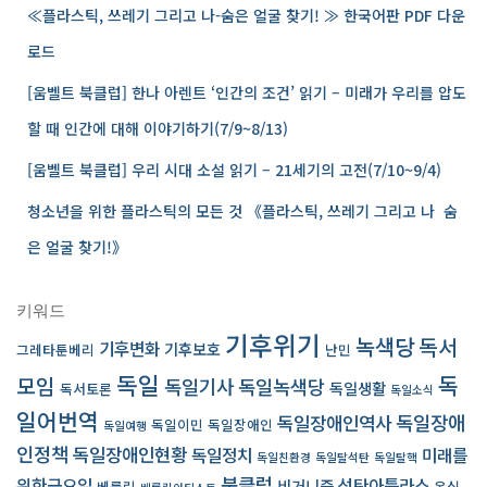
≪플라스틱, 쓰레기 그리고 나-숨은 얼굴 찾기! ≫ 한국어판 PDF 다운
로드
[움벨트 북클럽] 한나 아렌트 ‘인간의 조건’ 읽기 – 미래가 우리를 압도
할 때 인간에 대해 이야기하기(7/9~8/13)
[움벨트 북클럽] 우리 시대 소설 읽기 – 21세기의 고전(7/10~9/4)
청소년을 위한 플라스틱의 모든 것 《플라스틱, 쓰레기 그리고 나 ­ 숨
은 얼굴 찾기!》
키워드
기후위기
녹색당
독서
기후변화
기후보호
그레타툰베리
난민
독일
독
모임
독일기사
독일녹색당
독일생활
독서토론
독일소식
일어번역
독일장애인역사
독일장애
독일이민
독일장애인
독일여행
인정책
독일장애인현황
독일정치
미래를
독일친환경
독일탈석탄
독일탈핵
북클럽
위한금요일
석탄아틀라스
비거니즘
베를린
온실