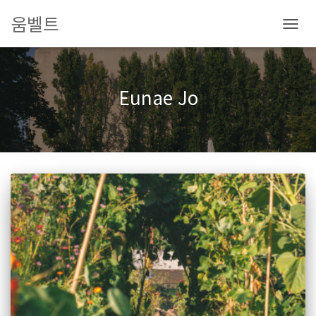
움벨트
내
비
게
이
Eunae Jo
션
토
글