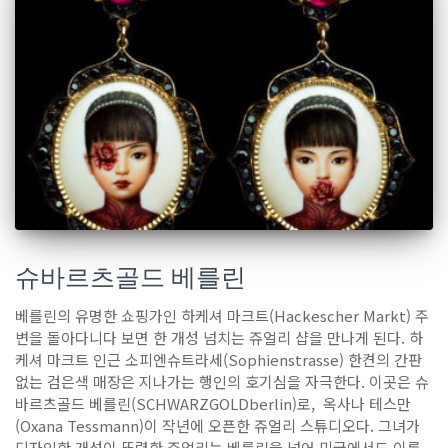
슈바르츠골드 베를린
베를린의 유명한 쇼핑가인 하케셔 마크트(Hackescher Markt) 주
변을 돌아다니다 보면 한 개성 넘치는 쥬얼리 샵을 만나게 된다. 하
케셔 마크트 인근 소피엔슈트라세(Sophienstrasse) 한켠의 간판
없는 검은색 매장은 지나가는 행인의 호기심을 자극한다. 이곳은 슈
바르츠골드 베를린(SCHWARZGOLDberlin)로, 옥사나 테스만
(Oxana Tessmann)이 작년에 오픈한 쥬얼리 스튜디오다. 그녀가
디자인한 개성이 뚜렷한 쥬얼리는 베를린을 넘어 미국에서도 이름