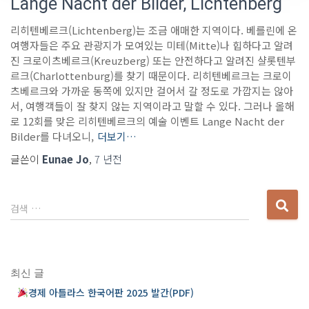
Lange Nacht der Bilder, Lichtenberg
리히텐베르크(Lichtenberg)는 조금 애매한 지역이다. 베를린에 온
여행자들은 주요 관광지가 모여있는 미테(Mitte)나 힙하다고 알려
진 크로이츠베르크(Kreuzberg) 또는 안전하다고 알려진 샬롯텐부
르크(Charlottenburg)를 찾기 때문이다. 리히텐베르크는 크로이
츠베르크와 가까운 동쪽에 있지만 걸어서 갈 정도로 가깝지는 않아
서, 여행객들이 잘 찾지 않는 지역이라고 말할 수 있다. 그러나 올해
로 12회를 맞은 리히텐베르크의 예술 이벤트 Lange Nacht der
Bilder를 다녀오니,
더보기…
글쓴이
Eunae Jo
,
7 년
전
다
검색 …
음
검
색
:
최신 글
경제 아틀라스 한국어판 2025 발간(PDF)