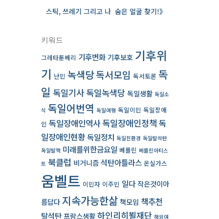
스틱, 쓰레기 그리고 나 ­ 숨은 얼굴 찾기!》
키워드
기후위
기후변화
기후보호
그레타툰베리
기
독
녹색당
독서모임
난민
독서토론
일
독일기사
독일녹색당
독일생활
독일소
독일어번역
독일이민
독일장애
식
독일여행
독일장애인역사
독일장애인정책
독
인
일장애인현황
독일정치
독일친환경
독일탈석탄
미래를위한금요일
베를린
독일탈핵
베를린아티스
북클럽
석탄아틀라스
비거니즘
온실가스
트
움벨트
일다
작은것이아
이민자
이주민
지속가능한삶
책추천
름답다
책모임
하인리히뵐재단
탈석탄
프랑스생활
해외여