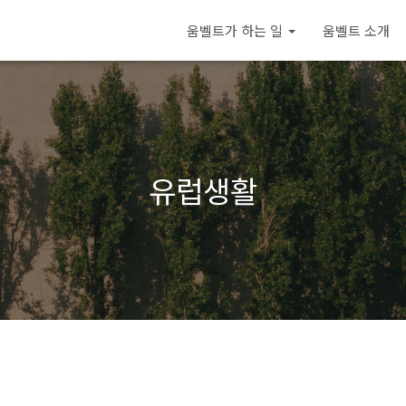
움벨트가 하는 일
움벨트 소개
유럽생활