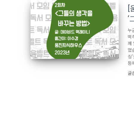
[
‘
누
먹
께
었습
싱
등
글