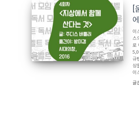
[
에
이
스
로
5
규
상
이
글