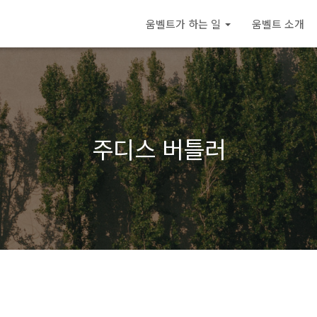
움벨트가 하는 일
움벨트 소개
주디스 버틀러