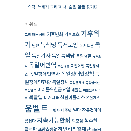
스틱, 쓰레기 그리고 나 ­ 숨은 얼굴 찾기!》
키워드
기후위
기후변화
기후보호
그레타툰베리
기
독
녹색당
독서모임
난민
독서토론
일
독일기사
독일녹색당
독일생활
독일소
독일어번역
독일이민
독일장애
식
독일여행
독일장애인역사
독일장애인정책
독
인
일장애인현황
독일정치
독일친환경
독일탈석탄
미래를위한금요일
베를린
독일탈핵
베를린아티스
북클럽
석탄아틀라스
비거니즘
온실가스
트
움벨트
일다
작은것이아
이민자
이주민
지속가능한삶
책추천
름답다
책모임
하인리히뵐재단
탈석탄
프랑스생활
해외여