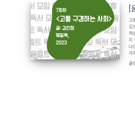
[
고
김인
하
지
나
가
글