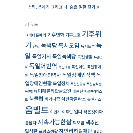
스틱, 쓰레기 그리고 나 ­ 숨은 얼굴 찾기!》
키워드
기후위
기후변화
기후보호
그레타툰베리
기
독
녹색당
독서모임
난민
독서토론
일
독일기사
독일녹색당
독일생활
독일소
독일어번역
독일이민
독일장애
식
독일여행
독일장애인역사
독일장애인정책
독
인
일장애인현황
독일정치
독일친환경
독일탈석탄
미래를위한금요일
베를린
독일탈핵
베를린아티스
북클럽
석탄아틀라스
비거니즘
온실가스
트
움벨트
일다
작은것이아
이민자
이주민
지속가능한삶
책추천
름답다
책모임
하인리히뵐재단
탈석탄
프랑스생활
해외여