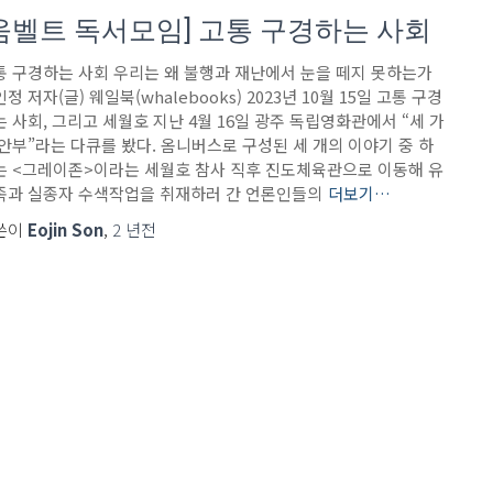
움벨트 독서모임] 고통 구경하는 사회
통 구경하는 사회 우리는 왜 불행과 재난에서 눈을 떼지 못하는가
정 저자(글) 웨일북(whalebooks) 2023년 10월 15일 고통 구경
는 사회, 그리고 세월호 지난 4월 16일 광주 독립영화관에서 “세 가
 안부”라는 다큐를 봤다. 옴니버스로 구성된 세 개의 이야기 중 하
는 <그레이존>이라는 세월호 참사 직후 진도체육관으로 이동해 유
족과 실종자 수색작업을 취재하러 간 언론인들의
더보기…
쓴이
Eojin Son
,
2 년
전