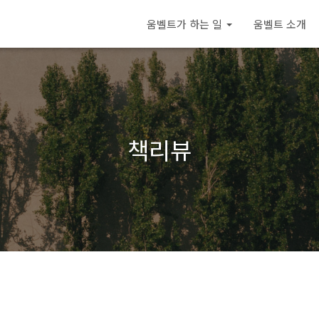
움벨트가 하는 일
움벨트 소개
책리뷰