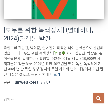
[모두를 위한 녹색정치] (열매하나,
2024)단행본 발간
움벨트의 김인건, 박상준, 손어진이 작업한 책이 단행본으로 발간되
었습니다. [모두를 위한 녹색정치]
🪴
저자: 김인건, 박상준, 손
어진출판사: 열매하나 / 발행일: 2024년 01월 31일 / 19,000원 세
저자들은 책을 통해 2020년 창당 40주년을 맞은 독일 녹색당이 지
난 40여 년 간 독일 정당 정치와 독일 사회의 변화 과정에서 어떤 발
전 과정을 겪었고, 독일 사회에
더보기…
글쓴이
umweltkorea
,
2 년
전
다
검색 …
음