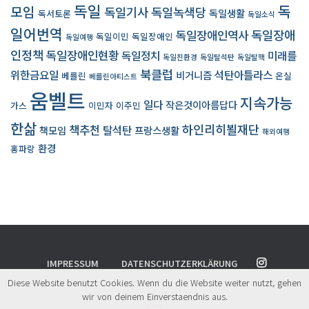
독일
독
모임
독일기사
독일녹색당
독일생활
독서토론
독일소식
일어번역
독일장애인역사
독일장애
독일이민
독일장애인
독일여행
인정책
독일장애인현황
독일정치
미래를
독일친환경
독일탈석탄
독일탈핵
북클럽
위한금요일
석탄아틀라스
비거니즘
베를린
온실
베를린아티스트
움벨트
지속가능
일다
작은것이아름답다
가스
이민자
이주민
한삶
책추천
하인리히뵐재단
탈석탄
책모임
프랑스생활
해외여행
환경
홍파랑
IMPRESSUM
DATENSCHUTZERKLÄRUNG
Diese Website benutzt Cookies. Wenn du die Website weiter nutzt, gehen
© 2024
UMWELT.
All rights reserved.
wir von deinem Einverstaendnis aus.