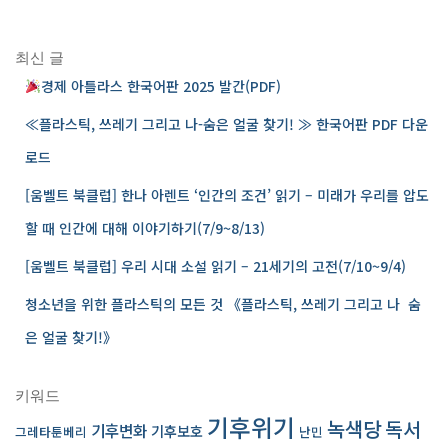
검
색
:
최신 글
경제 아틀라스 한국어판 2025 발간(PDF)
≪플라스틱, 쓰레기 그리고 나-숨은 얼굴 찾기! ≫ 한국어판 PDF 다운
로드
[움벨트 북클럽] 한나 아렌트 ‘인간의 조건’ 읽기 – 미래가 우리를 압도
할 때 인간에 대해 이야기하기(7/9~8/13)
[움벨트 북클럽] 우리 시대 소설 읽기 – 21세기의 고전(7/10~9/4)
청소년을 위한 플라스틱의 모든 것 《플라스틱, 쓰레기 그리고 나 ­ 숨
은 얼굴 찾기!》
키워드
기후위기
녹색당
독서
기후변화
기후보호
그레타툰베리
난민