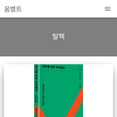
움벨트
내
비
게
이
탈핵
션
토
글