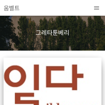
움벨트
내
비
게
이
그레타툰베리
션
토
글