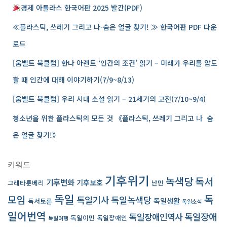
경제 아틀라스 한국어판 2025 발간(PDF)
≪플라스틱, 쓰레기 그리고 나-숨은 얼굴 찾기! ≫ 한국어판 PDF 다운
로드
[움벨트 북클럽] 한나 아렌트 ‘인간의 조건’ 읽기 – 미래가 우리를 압도
할 때 인간에 대해 이야기하기(7/9~8/13)
[움벨트 북클럽] 우리 시대 소설 읽기 – 21세기의 고전(7/10~9/4)
청소년을 위한 플라스틱의 모든 것 《플라스틱, 쓰레기 그리고 나 ­ 숨
은 얼굴 찾기!》
키워드
기후위기
녹색당
독서
기후변화
기후보호
그레타툰베리
난민
독일
독
모임
독일기사
독일녹색당
독일생활
독서토론
독일소식
일어번역
독일장애인역사
독일장애
독일이민
독일장애인
독일여행