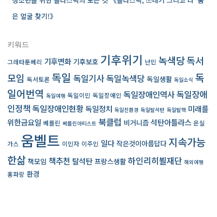
청소년을 위한 플라스틱의 모든 것 《플라스틱, 쓰레기 그리고 나 ­ 숨
은 얼굴 찾기!》
키워드
기후위기
녹색당
독서
기후변화
기후보호
그레타툰베리
난민
독일
독
모임
독일기사
독일녹색당
독일생활
독서토론
독일소식
일어번역
독일장애인역사
독일장애
독일이민
독일장애인
독일여행
인정책
독일장애인현황
독일정치
미래를
독일친환경
독일탈석탄
독일탈핵
북클럽
위한금요일
석탄아틀라스
비거니즘
베를린
온실
베를린아티스트
움벨트
지속가능
일다
작은것이아름답다
가스
이민자
이주민
한삶
책추천
하인리히뵐재단
탈석탄
책모임
프랑스생활
해외여행
환경
홍파랑