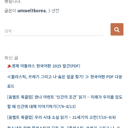
행됩니다.
글쓴이
umweltkorea
,
3 년
전
다
검색 …
음
검
색
:
최신 글
경제 아틀라스 한국어판 2025 발간(PDF)
≪플라스틱, 쓰레기 그리고 나-숨은 얼굴 찾기! ≫ 한국어판 PDF 다운
로드
[움벨트 북클럽] 한나 아렌트 ‘인간의 조건’ 읽기 – 미래가 우리를 압도
할 때 인간에 대해 이야기하기(7/9~8/13)
[움벨트 북클럽] 우리 시대 소설 읽기 – 21세기의 고전(7/10~9/4)