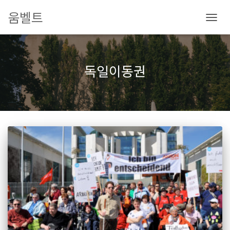
움벨트
내
비
게
이
독일이동권
션
토
글