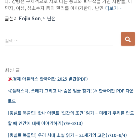
다. 강령은 구체적으로 서로 다른 종교와 피부색을 가진 사람들, 이
민자, 여성, 성소수자 등의 권리를 이야기한다. 난민
더보기…
글쓴이
Eojin Son
,
5 년
전
다
검색 …
음
검
색
:
최신 글
경제 아틀라스 한국어판 2025 발간(PDF)
≪플라스틱, 쓰레기 그리고 나-숨은 얼굴 찾기! ≫ 한국어판 PDF 다운
로드
[움벨트 북클럽] 한나 아렌트 ‘인간의 조건’ 읽기 – 미래가 우리를 압도
할 때 인간에 대해 이야기하기(7/9~8/13)
[움벨트 북클럽] 우리 시대 소설 읽기 – 21세기의 고전(7/10~9/4)