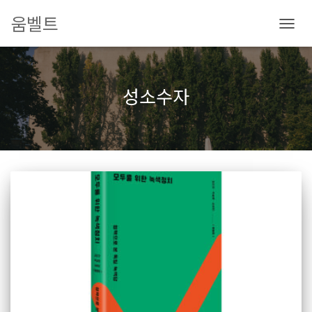
움벨트
내
비
게
이
성소수자
션
토
글