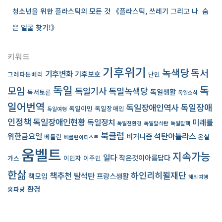
청소년을 위한 플라스틱의 모든 것 《플라스틱, 쓰레기 그리고 나 ­ 숨
은 얼굴 찾기!》
키워드
기후위기
녹색당
독서
기후변화
기후보호
그레타툰베리
난민
독일
독
모임
독일기사
독일녹색당
독일생활
독서토론
독일소식
일어번역
독일장애인역사
독일장애
독일이민
독일장애인
독일여행
인정책
독일장애인현황
독일정치
미래를
독일친환경
독일탈석탄
독일탈핵
북클럽
위한금요일
석탄아틀라스
비거니즘
베를린
온실
베를린아티스트
움벨트
지속가능
일다
작은것이아름답다
가스
이민자
이주민
한삶
책추천
하인리히뵐재단
탈석탄
책모임
프랑스생활
해외여행
환경
홍파랑