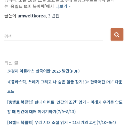
는 ‘움벨트 쁘띠 북메쎄’에서
더보기…
글쓴이
umweltkorea
,
3 년
전
검색 …
최신 글
🎉경제 아틀라스 한국어판 2025 발간(PDF)
≪플라스틱, 쓰레기 그리고 나-숨은 얼굴 찾기! ≫ 한국어판 PDF 다운
로드
[움벨트 북클럽] 한나 아렌트 ‘인간의 조건’ 읽기 – 미래가 우리를 압도
할 때 인간에 대해 이야기하기(7/9~8/13)
[움벨트 북클럽] 우리 시대 소설 읽기 – 21세기의 고전(7/10~9/4)