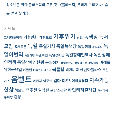
청소년을 위한 플라스틱의 모든 것 《플라스틱, 쓰레기 그리고 나 ­ 숨
은 얼굴 찾기!》
키워드
기후위기
녹색당
독서
기후변화
기후보호
그레타툰베리
난민
독일
독
모임
독일기사
독일녹색당
독일생활
독서토론
독일소식
일어번역
독일장애인역사
독일장애
독일이민
독일장애인
독일여행
인정책
독일장애인현황
독일정치
미래를
독일친환경
독일탈석탄
독일탈핵
북클럽
위한금요일
석탄아틀라스
비거니즘
베를린
온실
베를린아티스트
움벨트
지속가능
일다
작은것이아름답다
가스
이민자
이주민
한삶
책추천
하인리히뵐재단
탈석탄
책모임
프랑스생활
해외여행
환경
홍파랑