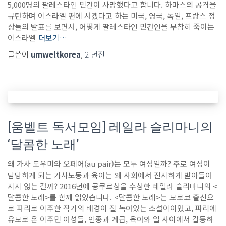
5,000명의 팔레스타인 민간이 사망했다고 합니다. 하마스의 공격을
규탄하며 이스라엘 편에 서겠다고 하는 미국, 영국, 독일, 프랑스 정
상들의 발표를 보면서, 어떻게 팔레스타인 민간인을 무참히 죽이는
이스라엘
더보기…
글쓴이
umweltkorea
,
2 년
전
[움벨트 독서모임] 레일라 슬리마니의
‘달콤한 노래’
왜 가사 도우미와 오페어(au pair)는 모두 여성일까? 주로 여성이
담당하게 되는 가사노동과 육아는 왜 사회에서 진지하게 받아들여
지지 않는 걸까? 2016년에 공쿠르상을 수상한 레일라 슬리마니의 <
달콤한 노래>를 함께 읽었습니다. <달콤한 노래>는 모로코 출신으
로 파리로 이주한 작가의 배경이 잘 녹아있는 소설이이었고, 파리에
유모로 온 이주민 여성들, 인종과 계급, 육아와 일 사이에서 갈등하