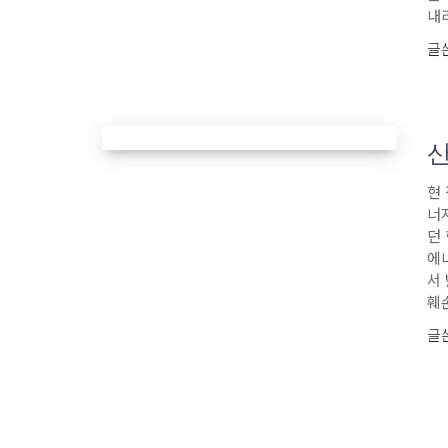
내
글
산
현
너
던
에
서
훼
글