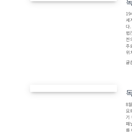
19
세
다
법(
전
주
위치
글
독
8
요
기
패
를