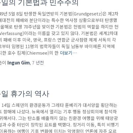
독일의 기본법과 민주주의
49년 5얼 8일 탄생한 독일연방의 기본법(Grundgesetz)은 제2차
계대전의 패배와 분단이라는 특수한 역사정 상황으로부터 탄생했
. 올해로 탄생 70주년을 맞이한 기본법은 헌법의 역할을 하지만 헌
Verfassung)이라는 이름을 갖고 있지 않다. 기본법은 세계2차대
의 패배 이후 미국, 영국, 프랑스 연합군 군사점령 체제 서독의 각
로부터 임명된 11명의 법학자들이 독일 남동부 바이에른 지역에
한 호수 킴제(Chiemsee)의 한
더보기…
쓴이
Ingun Gim
,
7 년
전
일 휴가의 역사
월 14일 스웨덴의 환경운동가 그레타 툰베리가 대서양을 횡단하는
트 항해에 나섰다. 뉴욕에서 열리는 기후 행동 정상회의에 참석하
 위해서다. 그는 탄소를 배출하지 않는 친환경 여행을 위해 태양광
널과 수중 터빈이 장착된 요트를 택했다. 장거리 이동, 특히 비행기
 이용하는 여행이 기후 변화에 미치는 악영향이 언론에 자주 오르