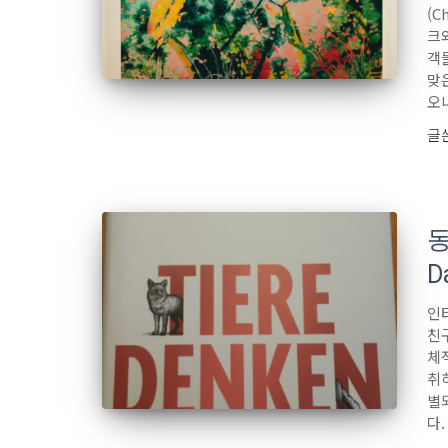
(C
크
객
맞은
오
글
동
D
인
친
체
취
별
다.