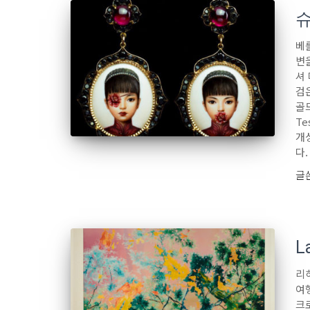
베를
변
셔 
검
골드
T
개
다.
글
L
리히
여
크