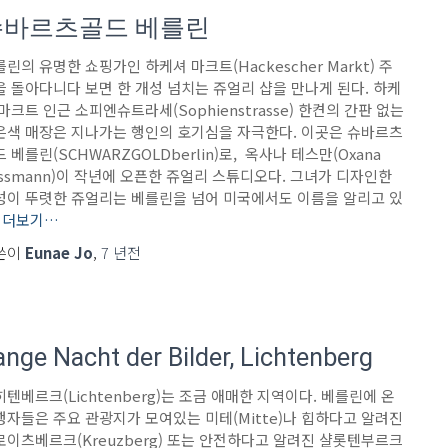
슈바르츠골드 베를린
린의 유명한 쇼핑가인 하케셔 마크트(Hackescher Markt) 주
을 돌아다니다 보면 한 개성 넘치는 쥬얼리 샵을 만나게 된다. 하케
마크트 인근 소피엔슈트라세(Sophienstrasse) 한켠의 간판 없는
은색 매장은 지나가는 행인의 호기심을 자극한다. 이곳은 슈바르츠
 베를린(SCHWARZGOLDberlin)로, 옥사나 테스만(Oxana
essmann)이 작년에 오픈한 쥬얼리 스튜디오다. 그녀가 디자인한
성이 뚜렷한 쥬얼리는 베를린을 넘어 미국에서도 이름을 알리고 있
더보기…
쓴이
Eunae Jo
,
7 년
전
ange Nacht der Bilder, Lichtenberg
텐베르크(Lichtenberg)는 조금 애매한 지역이다. 베를린에 온
행자들은 주요 관광지가 모여있는 미테(Mitte)나 힙하다고 알려진
로이츠베르크(Kreuzberg) 또는 안전하다고 알려진 샬롯텐부르크