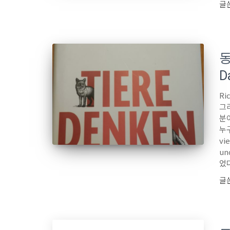
글
동
D
Ri
그
분
누구
vi
un
었다
글