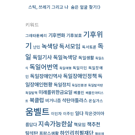
스틱, 쓰레기 그리고 나 ­ 숨은 얼굴 찾기!》
키워드
기후위
기후변화
기후보호
그레타툰베리
기
독
녹색당
독서모임
난민
독서토론
일
독일기사
독일녹색당
독일생활
독일소
독일어번역
독일이민
독일장애
식
독일여행
독일장애인역사
독일장애인정책
독
인
일장애인현황
독일정치
독일친환경
독일탈석탄
미래를위한금요일
베를린
독일탈핵
베를린아티스
북클럽
석탄아틀라스
비거니즘
온실가스
트
움벨트
일다
작은것이아
이민자
이주민
지속가능한삶
책추천
름답다
책모임
하인리히뵐재단
탈석탄
프랑스생활
해외여