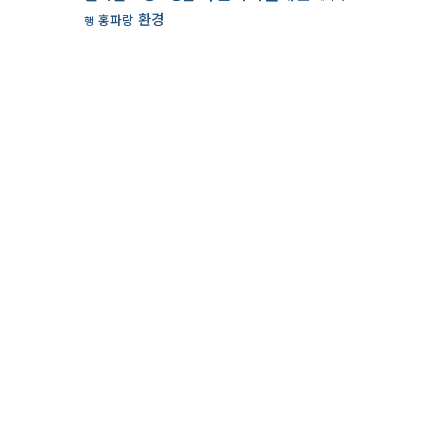
환경
홍파랑
행