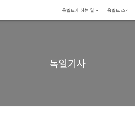
움벨트가 하는 일
움벨트 소개
독일기사