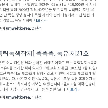
판사: 열매하나 / 발행일: 2024년 01월 31일 / 19,000원 세 저자
 책을 통해 2020년 창당 40주년을 맞은 독일 녹색당이 지난 40
 년 간 독일 정당 정치와 독일 사회의 변화 과정에서 어떤 발전 과
을 겪었고, 독일 사회에
더보기…
쓴이
umweltkorea
,
2 년
전
독립녹색잡지] 똑똑똑, 녹유 제21호
벨트 소속 김인건 님과 손어진 님이 참여하고 있는 독립잡지 <똑똑
 녹유>를 소개한 적이 있지요. (제19호 소개 글, 2021년 7월 16일)
022년 여름에도 제20호가 발행되었고, 이번에 가을호 제21호가 발
되었습니다. (*21호 이전 <똑똑똑, 녹유>는 모두 녹유 홈페이지를
해 다운로드 하셔서 읽어보실 수 있습니다.) 올해 6월 미국 연방대
원에서 여성의 임신중지 권리를 인정한 ‘로 대
더보기…
쓴이
umweltkorea
,
4 년
전