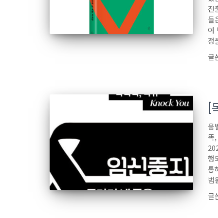
진출
들은
여
정
글
[
움
똑,
2
행
통
법
글