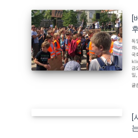
[
후
독
하
국회
kl
금
일,
글
[
는