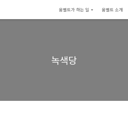
움벨트가 하는 일
움벨트 소개
녹색당