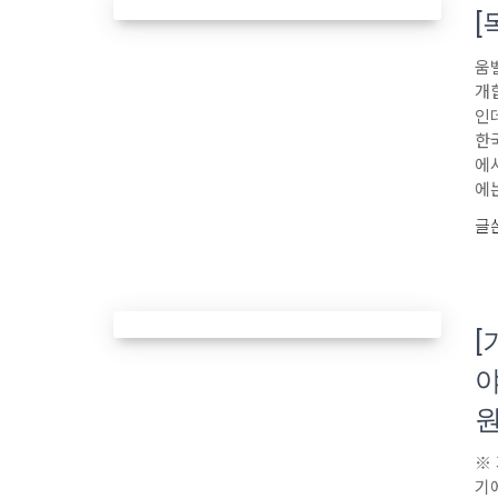
[
움
개
인
한
에
에
글
[
야
※
기