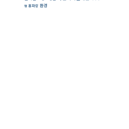
환경
홍파랑
행