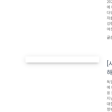
20
에
다
자
강
여
글
[
해
독
에
응
지
대
정