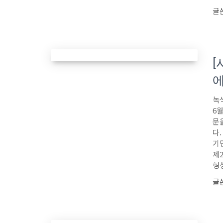
글
[
녹
6
문
다
기
제
형
글