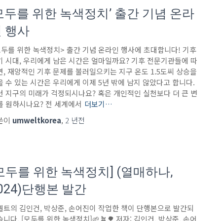
모두를 위한 녹색정치’ 출간 기념 온라
 행사
모두를 위한 녹색정치> 출간 기념 온라인 행사에 초대합니다! 기후
기 시대, 우리에게 남은 시간은 얼마일까요? 기후 전문기관들에 따
면, 재앙적인 기후 문제를 불러일으키는 지구 온도 1.5도씨 상승을
을 수 있는 시간은 우리에게 이제 5년 밖에 남지 않았다고 합니다.
런 지구의 미래가 걱정되시나요? 혹은 개인적인 실천보다 더 큰 변
를 원하시나요? 전 세계에서
더보기…
쓴이
umweltkorea
,
2 년
전
모두를 위한 녹색정치] (열매하나,
024)단행본 발간
벨트의 김인건, 박상준, 손어진이 작업한 책이 단행본으로 발간되
니다. [모두를 위한 녹색정치]🌱🪴🌳 저자: 김인건, 박상준, 손어