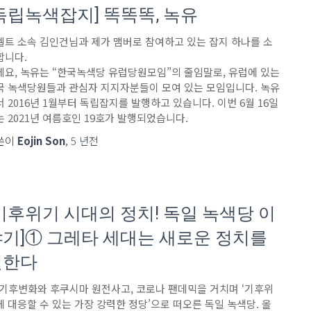
독립녹색잡지] 똑똑똑, 녹유
벨트 소속 김인건님과 제가 맴버로 참여하고 있는 잡지 하나를 소
합니다.
데요, 녹유는 “한국녹색당 유럽당원모임”의 줄임말로, 유럽에 있는
국 녹색당원들과 관심자 지지자분들이 모여 있는 모임입니다. 녹유
서 2016년 1월부터 독립잡지를 발행하고 있습니다. 이번 6월 16일
는 2021년 여름호인 19호가 발행되었습니다.
쓴이
Eojin Son
,
5 년
전
기후위기 시대의 정치! 독일 녹색당 이
기]① 그레타 세대는 새로운 정치를
원한다
 기후변화와 후쿠시마 원전사고, 코로나 팬데믹을 거치며 ‘기후위
에 대응할 수 있는 가장 강력한 정당’으로 떠오른 독일 녹색당. 올