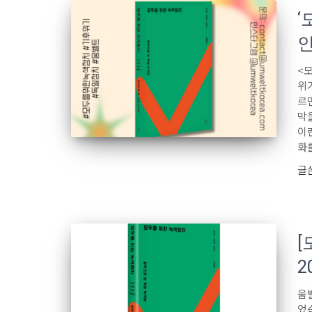
‘
인
<
위
르
막
이
화
글
[
2
움
었습