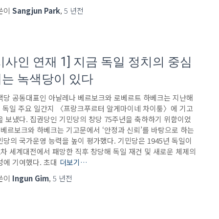
쓴이
Sangjun Park
,
5 년
전
시사인 연재 1] 지금 독일 정치의 중심
에는 녹색당이 있다
색당 공동대표인 아날레나 베르보크와 로베르트 하베크는 지난해
월 독일 주요 일간지 〈프랑크푸르터 알게마이네 차이퉁〉에 기고
을 보냈다. 집권당인 기민당의 창당 75주년을 축하하기 위함이었
. 베르보크와 하베크는 기고문에서 ‘안정과 신뢰’를 바탕으로 하는
민당의 국가운영 능력을 높이 평가했다. 기민당은 1945년 독일이
2차 세계대전에서 패망한 직후 창당해 독일 재건 및 새로운 체제의
성에 기여했다. 초대
더보기…
쓴이
Ingun Gim
,
5 년
전