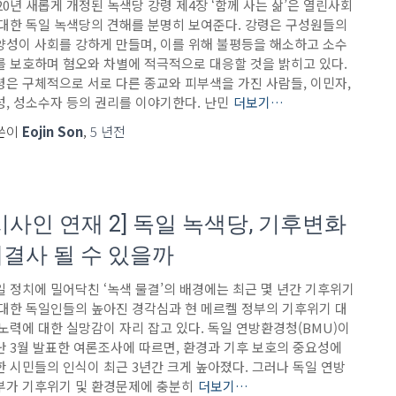
20년 새롭게 개정된 녹색당 강령 제4장 ‘함께 사는 삶’은 열린사회
 대한 독일 녹색당의 견해를 분명히 보여준다. 강령은 구성원들의
양성이 사회를 강하게 만들며, 이를 위해 불평등을 해소하고 소수
를 보호하며 혐오와 차별에 적극적으로 대응할 것을 밝히고 있다.
령은 구체적으로 서로 다른 종교와 피부색을 가진 사람들, 이민자,
성, 성소수자 등의 권리를 이야기한다. 난민
더보기…
쓴이
Eojin Son
,
5 년
전
시사인 연재 2] 독일 녹색당, 기후변화
결사 될 수 있을까
일 정치에 밀어닥친 ‘녹색 물결’의 배경에는 최근 몇 년간 기후위기
 대한 독일인들의 높아진 경각심과 현 메르켈 정부의 기후위기 대
 노력에 대한 실망감이 자리 잡고 있다. 독일 연방환경청(BMU)이
난 3월 발표한 여론조사에 따르면, 환경과 기후 보호의 중요성에
한 시민들의 인식이 최근 3년간 크게 높아졌다. 그러나 독일 연방
부가 기후위기 및 환경문제에 충분히
더보기…