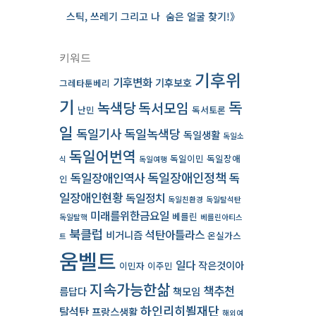
스틱, 쓰레기 그리고 나 ­ 숨은 얼굴 찾기!》
키워드
기후위
기후변화
기후보호
그레타툰베리
기
독
녹색당
독서모임
난민
독서토론
일
독일기사
독일녹색당
독일생활
독일소
독일어번역
독일이민
독일장애
식
독일여행
독일장애인역사
독일장애인정책
독
인
일장애인현황
독일정치
독일친환경
독일탈석탄
미래를위한금요일
베를린
독일탈핵
베를린아티스
북클럽
석탄아틀라스
비거니즘
온실가스
트
움벨트
일다
작은것이아
이민자
이주민
지속가능한삶
책추천
름답다
책모임
하인리히뵐재단
탈석탄
프랑스생활
해외여