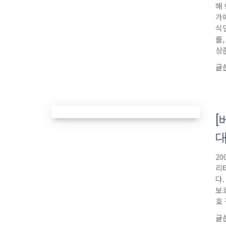
해
가
식
를
상준
글
[
2
리
다
보
호
글