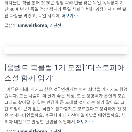
저자들은 책을 통해 2020년 창당 40주년을 맞은 독일 녹색당이 지
난 40여 년 간 독일 정당 정치와 독일 사회의 변화 과정에서 어떤 발
전 과정을 겪었고, 독일 사회에
더보기…
글쓴이
umweltkorea
,
2 년
전
[움벨트 북클럽 1기 모집] ‘디스토피아
소설 함께 읽기’
“어두운 미래, 지키고 싶은 것” 언젠가는 이런 희망을 가지기도 했었
습니다. 모든 사람이 더 살기 좋은 세상, 모든 생명체가 본연의 모습
그대로 살아갈 수 있는 환경이 곧 도래할 것이라는 희망 말이죠. 그
런 희망이 근거 없는 낙관에 불과할지도 모르겠다고 생각하게 된 것
은 언제부터였을까요. 후쿠시마 대지진이 일어났을 때였을까요. 시
리아 내전으로 발생한 난민을 독일에서
더보기…
글쓴이
umweltkorea
,
2 년
전