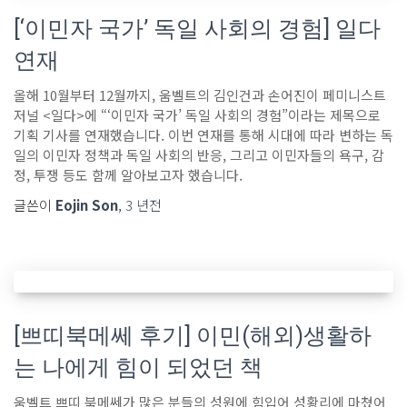
[‘이민자 국가’ 독일 사회의 경험] 일다
연재
올해 10월부터 12월까지, 움벨트의 김인건과 손어진이 페미니스트
저널 <일다>에 “‘이민자 국가’ 독일 사회의 경험”이라는 제목으로
기획 기사를 연재했습니다. 이번 연재를 통해 시대에 따라 변하는 독
일의 이민자 정책과 독일 사회의 반응, 그리고 이민자들의 욕구, 감
정, 투쟁 등도 함께 알아보고자 했습니다.
글쓴이
Eojin Son
,
3 년
전
[쁘띠북메쎄 후기] 이민(해외)생활하
는 나에게 힘이 되었던 책
움벨트 쁘띠 북메쎄가 많은 분들의 성원에 힘입어 성황리에 마쳤어