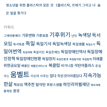
청소년을 위한 플라스틱의 모든 것 《플라스틱, 쓰레기 그리고 나 ­ 숨
은 얼굴 찾기!》
키워드
기후위기
녹색당
독서
기후변화
기후보호
그레타툰베리
난민
독일
독
모임
독일기사
독일녹색당
독일생활
독서토론
독일소식
일어번역
독일장애인역사
독일장애
독일이민
독일장애인
독일여행
인정책
독일장애인현황
독일정치
미래를
독일친환경
독일탈석탄
독일탈핵
북클럽
위한금요일
석탄아틀라스
비거니즘
베를린
온실
베를린아티스트
움벨트
지속가능
일다
작은것이아름답다
가스
이민자
이주민
한삶
책추천
하인리히뵐재단
탈석탄
책모임
프랑스생활
해외여행
환경
홍파랑